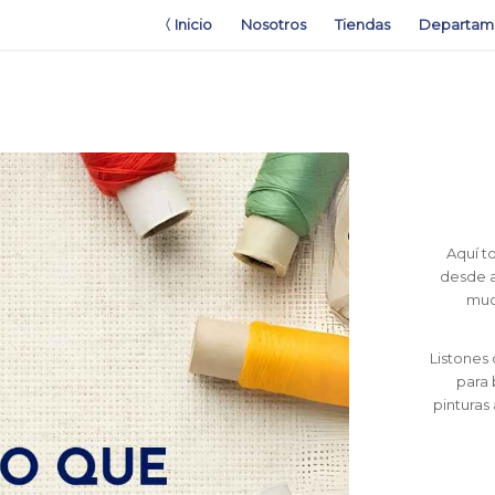
〈 Inicio
Nosotros
Tiendas
Departam
Aquí t
desde a
muc
Listones
para 
pinturas 