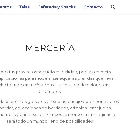
entos
Telas
Cafetería y Snacks
Contacto
MERCERÍA
odos tus proyectos se vuelven realidad, podrás encontrar
plicaciones para modernizar aquellas prendas que llevan
ho tiempo en tu
closet
hasta un mundo de colores en
estambres.
 de diferentes grosores y texturas, encajes, pompones, aros
bordar, aplicaciones de bordados, cristales, lentejuelas,
acrílicas y para textiles. En nuestra mercería tu imaginación
será todo un mundo lleno de posibilidades.